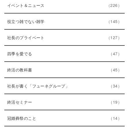
ト
エ
件
ー
イベント＆ニュース
226
リ
ン
数
ー
ト
エ
件
役立つ雑でない雑学
145
数
リ
ン
ー
ト
エ
件
社長のプライベート
127
数
リ
ン
エ
件
ー
ト
四季を愛でる
47
ン
数
リ
ト
エ
件
ー
終活の教科書
45
リ
ン
数
ー
ト
エ
件
社長が書く「フューネグループ」
34
数
リ
ン
ー
エ
件
ト
終活セミナー
19
数
ン
リ
ト
エ
件
ー
冠婚葬祭のこと
14
リ
ン
数