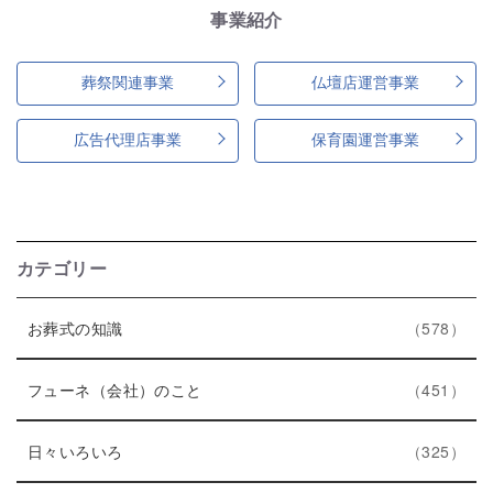
事業紹介
葬祭関連事業
仏壇店運営事業
広告代理店事業
保育園運営事業
カテゴリー
エ
件
お葬式の知識
578
ン
ト
エ
件
フューネ（会社）のこと
451
リ
ン
ー
エ
件
ト
日々いろいろ
325
数
ン
リ