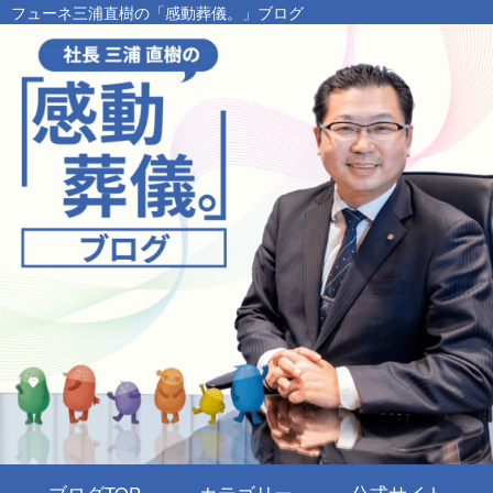
フューネ三浦直樹の「感動葬儀。」ブログ