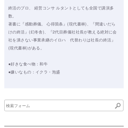
終活のプロ、 経営コンサ ルタントとしても全国で講演多
数。
著書に『感動葬儀。 心得箇条』(現代書林)、『間違いだら
けの終活』(幻冬舎)、『2代目葬儀社社長が教える絶対に会
社を潰さない事業承継のイロハ 代替わりは社長の終活』
(現代書林)がある。
●好きな食べ物：和牛
●嫌いなもの：イクラ・泡盛