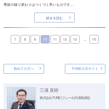
季節の移り変わりはつくづく早いものです...
続きを読む
7
8
9
10
11
12
13
...
15
初めての方へ
FUNE公式サイト
三浦 直樹
株式会社 FUNE (フューネ)
代表取締役