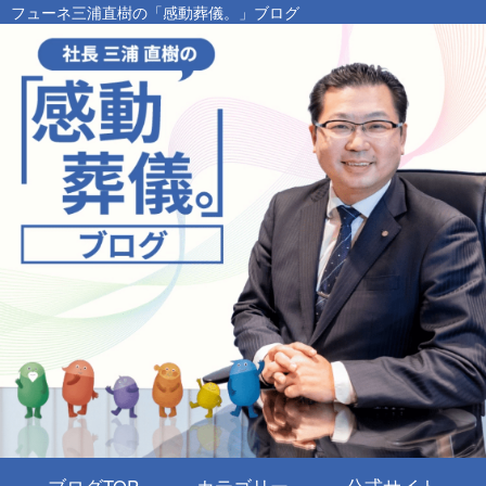
フューネ三浦直樹の「感動葬儀。」ブログ