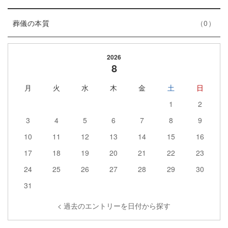
リ
ン
数
エ
件
ー
ト
葬儀の本質
0
ン
数
リ
ト
ー
2026
リ
数
8
ー
月
火
水
木
金
土
日
数
1
2
3
4
5
6
7
8
9
10
11
12
13
14
15
16
17
18
19
20
21
22
23
24
25
26
27
28
29
30
31
< 過去のエントリーを日付から探す