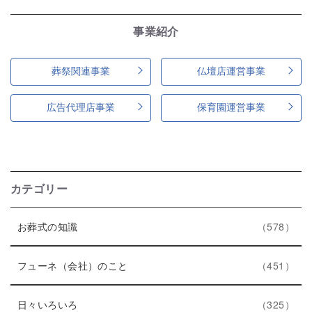
事業紹介
葬祭関連事業
仏壇店運営事業
広告代理店事業
保育園運営事業
カテゴリー
エ
件
お葬式の知識
578
ン
ト
エ
件
フューネ（会社）のこと
451
リ
ン
ー
エ
件
ト
日々いろいろ
325