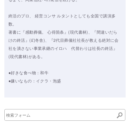
終活のプロ、 経営コンサ ルタントとしても全国で講演多
数。
著書に『感動葬儀。 心得箇条』(現代書林)、『間違いだら
けの終活』(幻冬舎)、『2代目葬儀社社長が教える絶対に会
社を潰さない事業承継のイロハ 代替わりは社長の終活』
(現代書林)がある。
●好きな食べ物：和牛
●嫌いなもの：イクラ・泡盛