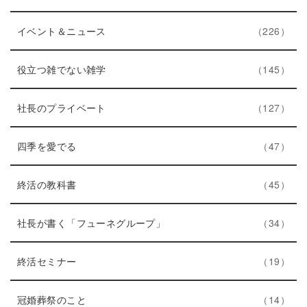
数
ン
リ
ト
エ
件
ー
イベント＆ニュース
226
リ
ン
数
ー
ト
エ
件
役立つ雑でない雑学
145
数
リ
ン
ー
ト
エ
件
社長のプライベート
127
数
リ
ン
エ
件
ー
ト
四季を愛でる
47
ン
数
リ
ト
エ
件
ー
終活の教科書
45
リ
ン
数
ー
ト
エ
件
社長が書く「フューネグループ」
34
数
リ
ン
ー
エ
件
ト
終活セミナー
19
数
ン
リ
ト
エ
件
ー
冠婚葬祭のこと
14