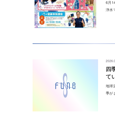
6月1
浄水
2026.
四
て
地球
季が