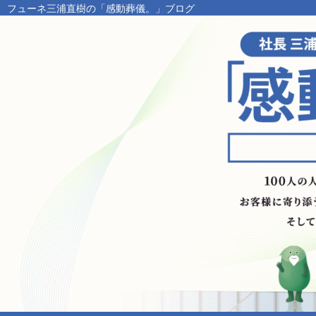
フューネ三浦直樹の「感動葬儀。」ブログ