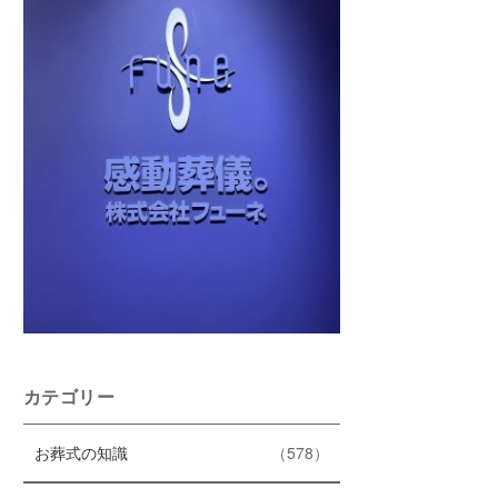
カテゴリー
エ
件
お葬式の知識
578
ン
ト