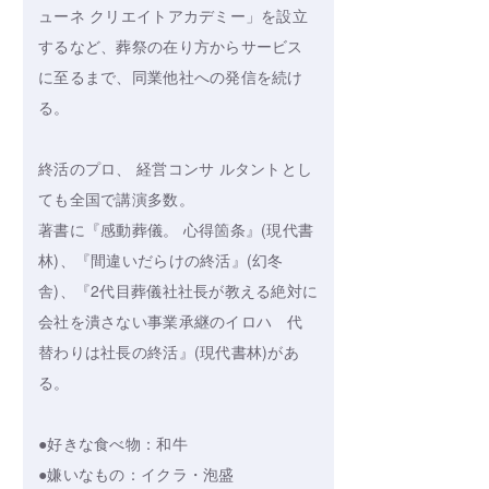
ューネ クリエイトアカデミー」を設立
するなど、葬祭の在り方からサービス
に至るまで、同業他社への発信を続け
る。
終活のプロ、 経営コンサ ルタントとし
ても全国で講演多数。
著書に『感動葬儀。 心得箇条』(現代書
林)、『間違いだらけの終活』(幻冬
舎)、『2代目葬儀社社長が教える絶対に
会社を潰さない事業承継のイロハ 代
替わりは社長の終活』(現代書林)があ
る。
●好きな食べ物：和牛
●嫌いなもの：イクラ・泡盛