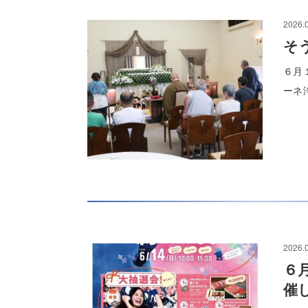
2026.
そ
６月
ーネ
2026.
６
催