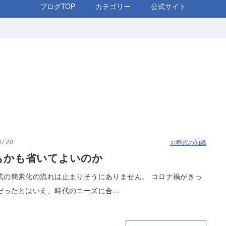
ブログTOP
カテゴリー
公式サイト
07.20
お葬式の知識
もかも省いてよいのか
式の簡素化の流れは止まりそうにありません。 コロナ禍がきっ
だったとはいえ、時代のニーズに合...