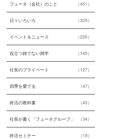
エ
件
フューネ（会社）のこと
451
リ
ン
ー
ト
数
エ
件
日々いろいろ
325
リ
ン
ー
ト
数
エ
件
イベント＆ニュース
226
リ
ン
ー
ト
数
エ
件
役立つ雑でない雑学
145
リ
ン
ー
ト
数
エ
件
社長のプライベート
127
リ
ン
ー
ト
数
エ
件
四季を愛でる
47
リ
ン
ー
ト
数
エ
件
終活の教科書
45
リ
ン
ー
ト
数
エ
件
社長が書く「フューネグループ」
34
リ
ン
ー
ト
数
エ
件
終活セミナー
19
リ