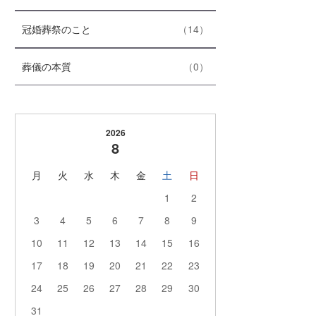
ン
ー
ト
数
エ
件
冠婚葬祭のこと
14
リ
ン
ー
ト
数
エ
件
葬儀の本質
0
リ
ン
ー
ト
数
リ
ー
2026
数
8
月
火
水
木
金
土
日
1
2
3
4
5
6
7
8
9
10
11
12
13
14
15
16
17
18
19
20
21
22
23
24
25
26
27
28
29
30
31