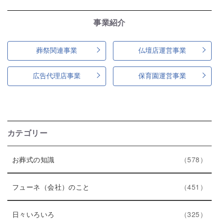
事業紹介
葬祭関連事業
仏壇店運営事業
広告代理店事業
保育園運営事業
カテゴリー
エ
件
お葬式の知識
578
ン
ト
エ
件
フューネ（会社）のこと
451
リ
ン
ー
エ
件
ト
日々いろいろ
325