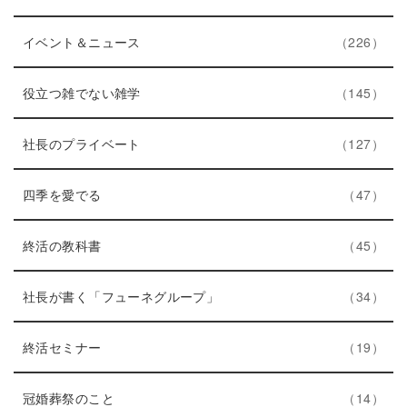
数
ン
リ
ト
エ
件
ー
イベント＆ニュース
226
リ
ン
数
ー
ト
エ
件
役立つ雑でない雑学
145
数
リ
ン
ー
ト
エ
件
社長のプライベート
127
数
リ
ン
エ
件
ー
ト
四季を愛でる
47
ン
数
リ
ト
エ
件
ー
終活の教科書
45
リ
ン
数
ー
ト
エ
件
社長が書く「フューネグループ」
34
数
リ
ン
ー
エ
件
ト
終活セミナー
19
数
ン
リ
ト
エ
件
ー
冠婚葬祭のこと
14