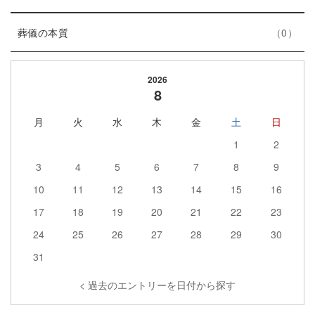
リ
ン
数
エ
件
ー
ト
葬儀の本質
0
ン
数
リ
ト
ー
2026
リ
数
8
ー
月
火
水
木
金
土
日
数
1
2
3
4
5
6
7
8
9
10
11
12
13
14
15
16
17
18
19
20
21
22
23
24
25
26
27
28
29
30
31
< 過去のエントリーを日付から探す