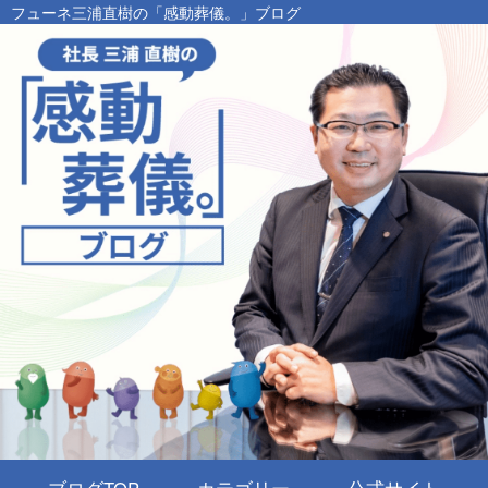
フューネ三浦直樹の「感動葬儀。」ブログ