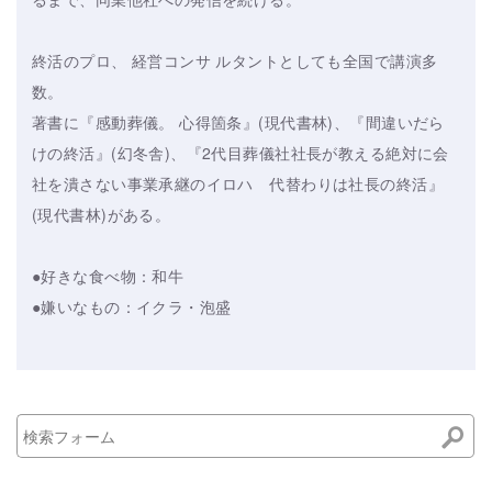
終活のプロ、 経営コンサ ルタントとしても全国で講演多
数。
著書に『感動葬儀。 心得箇条』(現代書林)、『間違いだら
けの終活』(幻冬舎)、『2代目葬儀社社長が教える絶対に会
社を潰さない事業承継のイロハ 代替わりは社長の終活』
(現代書林)がある。
●好きな食べ物：和牛
●嫌いなもの：イクラ・泡盛