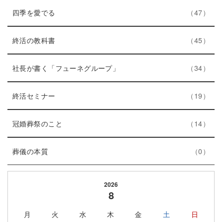
エ
件
ー
ト
四季を愛でる
47
ン
数
リ
ト
エ
件
ー
終活の教科書
45
リ
ン
数
ー
ト
エ
件
社長が書く「フューネグループ」
34
数
リ
ン
ー
エ
件
ト
終活セミナー
19
数
ン
リ
ト
エ
件
ー
冠婚葬祭のこと
14
リ
ン
数
エ
件
ー
ト
葬儀の本質
0
ン
数
リ
ト
ー
2026
リ
数
8
ー
月
火
水
木
金
土
日
数