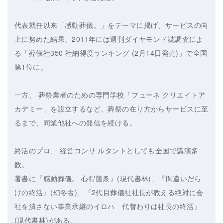
代表就任以来「感動葬儀。」をテーマに掲げ、サービスの向
上に努めた結果、2011年には週刊ダイヤモンド誌調査によ
る「葬儀社350 社納得度ランキング (2月14日発売)」で全国
第1位に。
一方、 葬祭業者のための専門学校「フューネ クリエイトア
カデミー」を設立するなど、葬祭の在り方からサービスに至
るまで、同業他社への発信を続ける。
終活のプロ、 経営コンサ ルタントとしても全国で講演多
数。
著書に『感動葬儀。 心得箇条』(現代書林)、『間違いだら
けの終活』(幻冬舎)、『2代目葬儀社社長が教える絶対に会
社を潰さない事業承継のイロハ 代替わりは社長の終活』
(現代書林)がある。