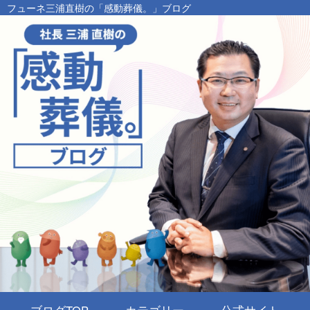
フューネ三浦直樹の「感動葬儀。」ブログ