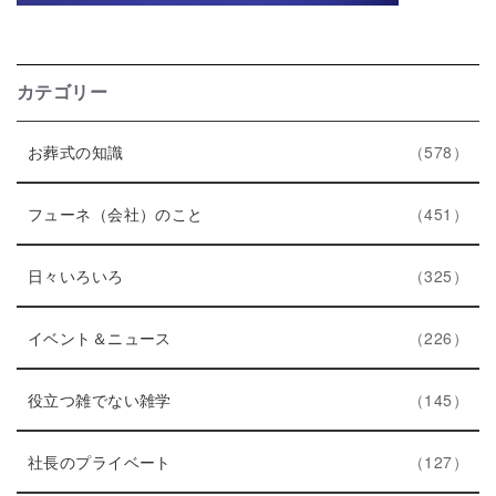
カテゴリー
エ
件
お葬式の知識
578
ン
ト
エ
件
フューネ（会社）のこと
451
リ
ン
ー
エ
件
ト
日々いろいろ
325
数
ン
リ
ト
エ
件
ー
イベント＆ニュース
226
リ
ン
数
ー
ト
エ
件
役立つ雑でない雑学
145
数
リ
ン
ー
ト
エ
件
社長のプライベート
127
数
リ
ン