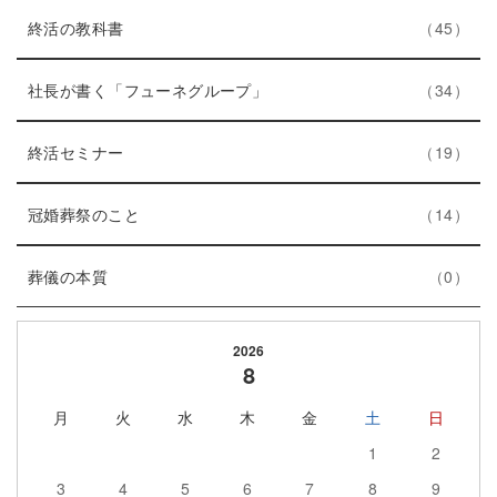
ト
エ
件
ー
終活の教科書
45
リ
ン
数
ー
ト
エ
件
社長が書く「フューネグループ」
34
数
リ
ン
ー
エ
件
ト
終活セミナー
19
数
ン
リ
ト
エ
件
ー
冠婚葬祭のこと
14
リ
ン
数
エ
件
ー
ト
葬儀の本質
0
ン
数
リ
ト
ー
2026
リ
数
8
ー
月
火
水
木
金
土
日
数
1
2
3
4
5
6
7
8
9