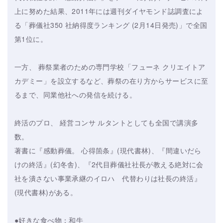
上に努めた結果、2011年には週刊ダイヤモンド誌調査によ
る「葬儀社350 社納得度ランキング (2月14日発売)」で全国
第1位に。
一方、 葬祭業者のための専門学校「フューネ クリエイトア
カデミー」を設立するなど、葬祭の在り方からサービスに至
るまで、同業他社への発信を続ける。
終活のプロ、 経営コンサ ルタントとしても全国で講演多
数。
著書に『感動葬儀。 心得箇条』(現代書林)、『間違いだら
けの終活』(幻冬舎)、『2代目葬儀社社長が教える絶対に会
社を潰さない事業承継のイロハ 代替わりは社長の終活』
(現代書林)がある。
●好きな食べ物：和牛