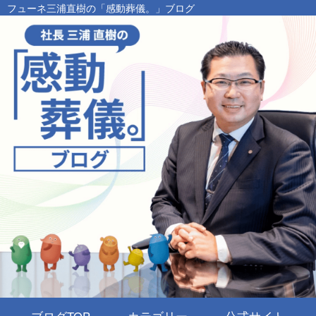
フューネ三浦直樹の「感動葬儀。」ブログ