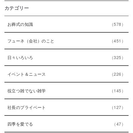
カテゴリー
エ
件
お葬式の知識
578
ン
ト
エ
件
フューネ（会社）のこと
451
リ
ン
ー
エ
件
ト
日々いろいろ
325
数
ン
リ
ト
エ
件
ー
イベント＆ニュース
226
リ
ン
数
ー
ト
エ
件
役立つ雑でない雑学
145
数
リ
ン
ー
ト
エ
件
社長のプライベート
127
数
リ
ン
エ
件
ー
ト
四季を愛でる
47
ン
数
リ