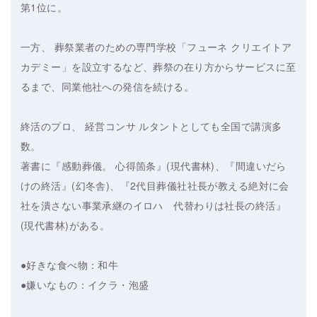
第1位に。
一方、 葬祭業者のための専門学校「フューネ クリエイトア
カデミー」を設立するなど、葬祭の在り方からサービスに至
るまで、同業他社への発信を続ける。
終活のプロ、 経営コンサ ルタントとしても全国で講演多
数。
著書に『感動葬儀。 心得箇条』(現代書林)、『間違いだら
けの終活』(幻冬舎)、『2代目葬儀社社長が教える絶対に会
社を潰さない事業承継のイロハ 代替わりは社長の終活』
(現代書林)がある。
●好きな食べ物：和牛
●嫌いなもの：イクラ・泡盛