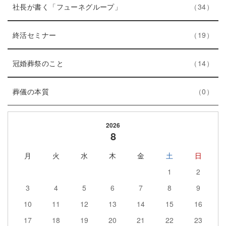
ー
ト
エ
件
社長が書く「フューネグループ」
34
数
リ
ン
ー
エ
件
ト
終活セミナー
19
数
ン
リ
ト
エ
件
ー
冠婚葬祭のこと
14
リ
ン
数
エ
件
ー
ト
葬儀の本質
0
ン
数
リ
ト
ー
2026
リ
数
8
ー
月
火
水
木
金
土
日
数
1
2
3
4
5
6
7
8
9
10
11
12
13
14
15
16
17
18
19
20
21
22
23