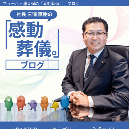
フューネ三浦直樹の「感動葬儀。」ブログ