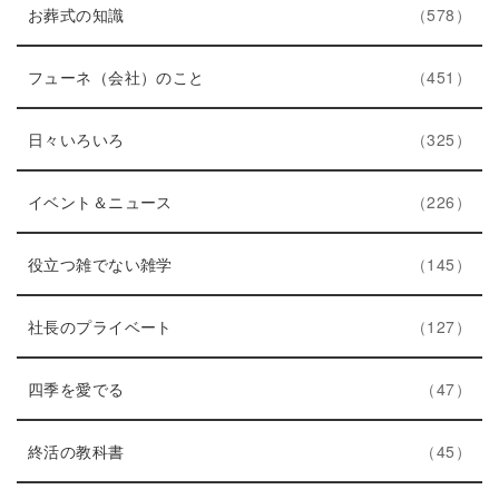
エ
件
お葬式の知識
578
ン
ト
エ
件
フューネ（会社）のこと
451
リ
ン
ー
エ
件
ト
日々いろいろ
325
数
ン
リ
ト
エ
件
ー
イベント＆ニュース
226
リ
ン
数
ー
ト
エ
件
役立つ雑でない雑学
145
数
リ
ン
ー
ト
エ
件
社長のプライベート
127
数
リ
ン
エ
件
ー
ト
四季を愛でる
47
ン
数
リ
ト
エ
件
ー
終活の教科書
45
リ
ン
数