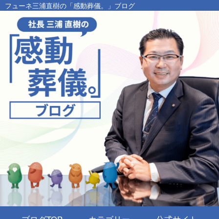
フューネ三浦直樹の「感動葬儀。」ブログ