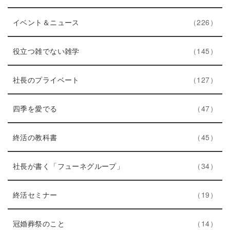
数
ン
リ
ト
エ
件
ー
イベント＆ニュース
226
リ
ン
数
ー
ト
エ
件
役立つ雑でない雑学
145
数
リ
ン
ー
ト
エ
件
社長のプライベート
127
数
リ
ン
エ
件
ー
ト
四季を愛でる
47
ン
数
リ
ト
エ
件
ー
終活の教科書
45
リ
ン
数
ー
ト
エ
件
社長が書く「フューネグループ」
34
数
リ
ン
ー
エ
件
ト
終活セミナー
19
数
ン
リ
ト
エ
件
ー
冠婚葬祭のこと
14