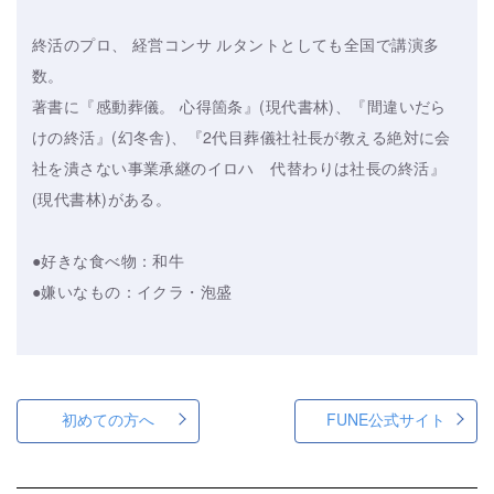
終活のプロ、 経営コンサ ルタントとしても全国で講演多
数。
著書に『感動葬儀。 心得箇条』(現代書林)、『間違いだら
けの終活』(幻冬舎)、『2代目葬儀社社長が教える絶対に会
社を潰さない事業承継のイロハ 代替わりは社長の終活』
(現代書林)がある。
●好きな食べ物：和牛
●嫌いなもの：イクラ・泡盛
初めての方へ
FUNE公式サイト