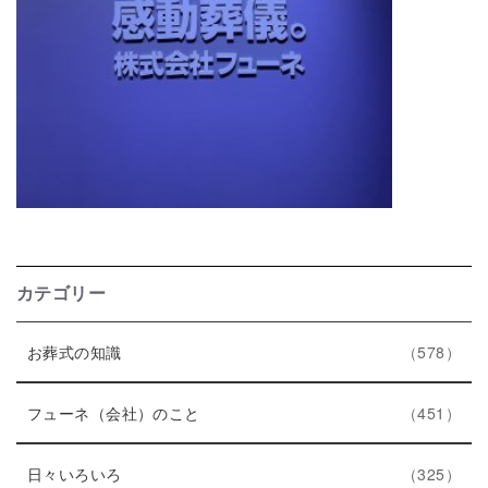
カテゴリー
エ
件
お葬式の知識
578
ン
ト
エ
件
フューネ（会社）のこと
451
リ
ン
ー
エ
件
ト
日々いろいろ
325