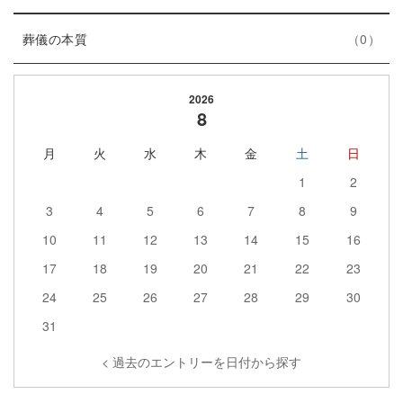
リ
ン
数
エ
件
ー
ト
葬儀の本質
0
ン
数
リ
ト
ー
2026
リ
数
8
ー
月
火
水
木
金
土
日
数
1
2
3
4
5
6
7
8
9
10
11
12
13
14
15
16
17
18
19
20
21
22
23
24
25
26
27
28
29
30
31
< 過去のエントリーを日付から探す