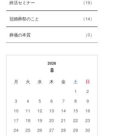
数
エ
件
終活セミナー
19
リ
ン
ー
ト
数
エ
件
冠婚葬祭のこと
14
リ
ン
ー
ト
数
エ
件
葬儀の本質
0
リ
ン
ー
ト
数
リ
ー
2026
数
8
月
火
水
木
金
土
日
1
2
3
4
5
6
7
8
9
10
11
12
13
14
15
16
17
18
19
20
21
22
23
24
25
26
27
28
29
30