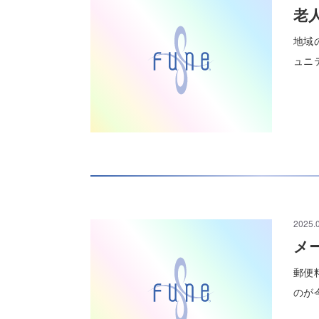
老
地域
ュニ
2025.
メ
郵便
のが