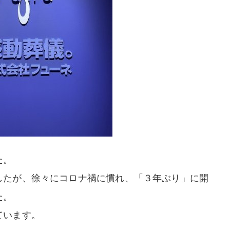
た。
したが、徐々にコロナ禍に慣れ、「３年ぶり」に開
た。
ています。