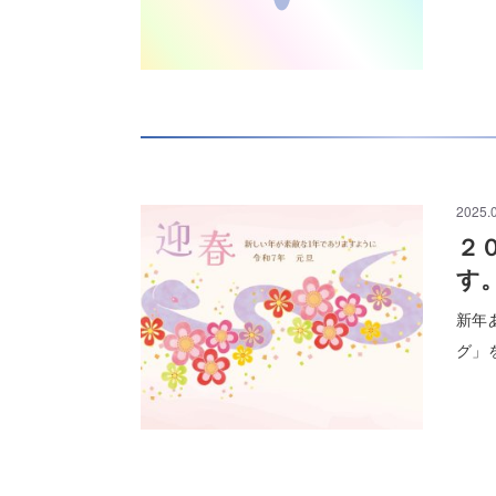
2025.
２
す
新年
グ」