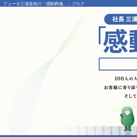
フューネ三浦直樹の「感動葬儀。」ブログ