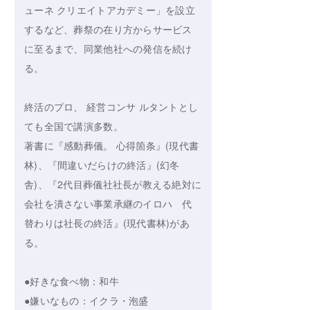
ューネ クリエイトアカデミー」を設立
するなど、葬祭の在り方からサービス
に至るまで、同業他社への発信を続け
る。
終活のプロ、 経営コンサ ルタントとし
ても全国で講演多数。
著書に『感動葬儀。 心得箇条』(現代書
林)、『間違いだらけの終活』(幻冬
舎)、『2代目葬儀社社長が教える絶対に
会社を潰さない事業承継のイロハ 代
替わりは社長の終活』(現代書林)があ
る。
●好きな食べ物：和牛
●嫌いなもの：イクラ・泡盛