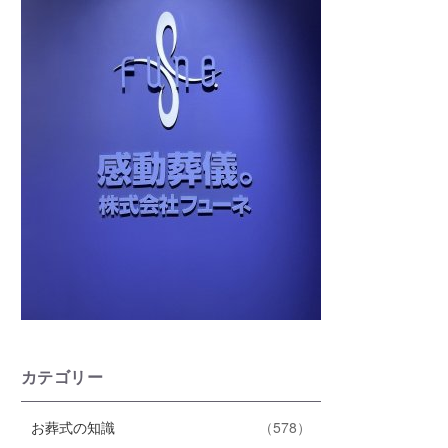
カテゴリー
エ
件
お葬式の知識
578
ン