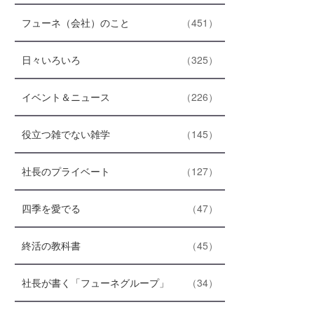
ト
エ
件
フューネ（会社）のこと
451
リ
ン
ー
ト
数
エ
件
日々いろいろ
325
リ
ン
ー
ト
数
エ
件
イベント＆ニュース
226
リ
ン
ー
ト
数
エ
件
役立つ雑でない雑学
145
リ
ン
ー
ト
数
エ
件
社長のプライベート
127
リ
ン
ー
ト
数
エ
件
四季を愛でる
47
リ
ン
ー
ト
数
エ
件
終活の教科書
45
リ
ン
ー
ト
数
エ
件
社長が書く「フューネグループ」
34
リ
ン
ー
ト