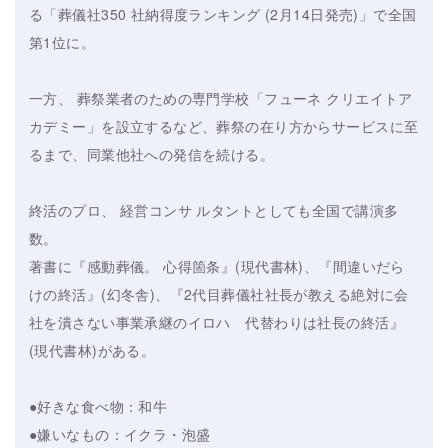
る「葬儀社350 社納得度ランキング (2月14日発売)」で全国
第1位に。
一方、 葬祭業者のための専門学校「フューネ クリエイトア
カデミー」を設立するなど、葬祭の在り方からサービスに至
るまで、同業他社への発信を続ける。
終活のプロ、 経営コンサ ルタントとしても全国で講演多
数。
著書に『感動葬儀。 心得箇条』(現代書林)、『間違いだら
けの終活』(幻冬舎)、『2代目葬儀社社長が教える絶対に会
社を潰さない事業承継のイロハ 代替わりは社長の終活』
(現代書林)がある。
●好きな食べ物：和牛
●嫌いなもの：イクラ・泡盛