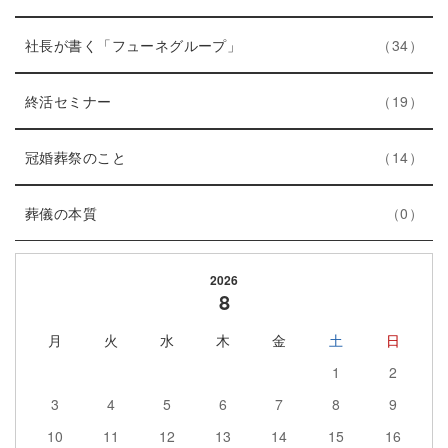
リ
ン
数
ー
ト
エ
件
社長が書く「フューネグループ」
34
数
リ
ン
ー
エ
件
ト
終活セミナー
19
数
ン
リ
ト
エ
件
ー
冠婚葬祭のこと
14
リ
ン
数
エ
件
ー
ト
葬儀の本質
0
ン
数
リ
ト
ー
2026
リ
数
8
ー
月
火
水
木
金
土
日
数
1
2
3
4
5
6
7
8
9
10
11
12
13
14
15
16