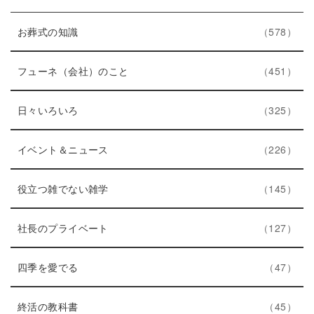
エ
件
お葬式の知識
578
ン
ト
エ
件
フューネ（会社）のこと
451
リ
ン
ー
エ
件
ト
日々いろいろ
325
数
ン
リ
ト
エ
件
ー
イベント＆ニュース
226
リ
ン
数
ー
ト
エ
件
役立つ雑でない雑学
145
数
リ
ン
ー
ト
エ
件
社長のプライベート
127
数
リ
ン
エ
件
ー
ト
四季を愛でる
47
ン
数
リ
ト
エ
件
ー
終活の教科書
45