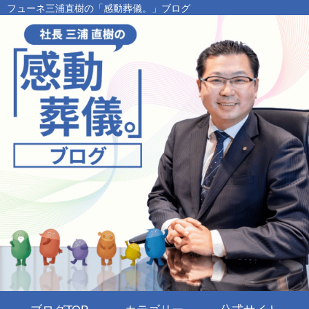
フューネ三浦直樹の「感動葬儀。」ブログ