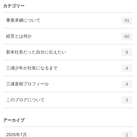
カテゴリー
エ
件
事業承継について
91
ン
ト
エ
件
経営とは何か
60
リ
ン
ー
ト
エ
件
新米社長だった自分に伝えたい
数
8
リ
ン
ー
ト
エ
件
三浦少年が社長になるまで
数
4
リ
ン
ー
ト
エ
件
三浦直樹プロフィール
数
4
リ
ン
ー
ト
エ
件
このブログについて
数
3
リ
ン
ー
ト
数
リ
アーカイブ
ー
数
エ
件
2026年7月
1