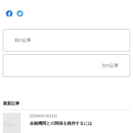
F
T
a
w
c
i
e
t
b
t
前の記事
o
e
o
r
k
で
で
シ
次の記事
シ
ェ
ェ
ア
ア
す
す
る
る
最新記事
2026年07月31日
金融機関との関係を維持するには