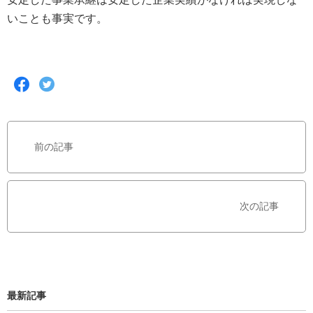
いことも事実です。
F
T
a
w
c
i
e
t
b
t
前の記事
o
e
o
r
k
で
で
シ
次の記事
シ
ェ
ェ
ア
ア
す
す
る
る
最新記事