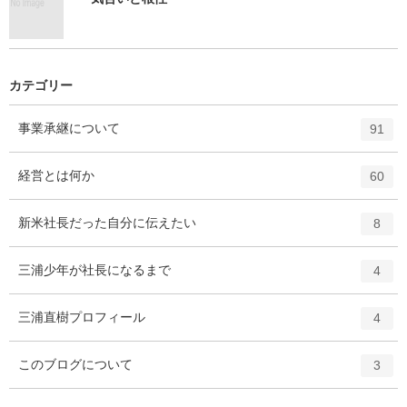
カテゴリー
エ
件
事業承継について
91
ン
ト
エ
件
経営とは何か
60
リ
ン
ー
ト
エ
件
新米社長だった自分に伝えたい
数
8
リ
ン
ー
ト
エ
件
三浦少年が社長になるまで
数
4
リ
ン
ー
ト
エ
件
三浦直樹プロフィール
数
4
リ
ン
ー
ト
エ
件
このブログについて
数
3
リ
ン
ー
ト