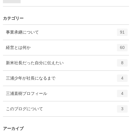
カテゴリー
エ
件
事業承継について
91
ン
ト
エ
件
経営とは何か
60
リ
ン
ー
ト
エ
件
新米社長だった自分に伝えたい
数
8
リ
ン
ー
ト
エ
件
三浦少年が社長になるまで
数
4
リ
ン
ー
ト
エ
件
三浦直樹プロフィール
数
4
リ
ン
ー
ト
エ
件
このブログについて
数
3
リ
ン
ー
ト
数
リ
アーカイブ