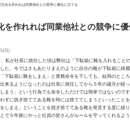
業文化を作れれば同業他社との競争に優位に立てる
化を作れれば同業他社との競争に優
日(日)
前、私が社長に就任した頃は弊社は「下駄箱に靴を入れること
した。今ではさもあたりまえのように自分の靴が下駄箱に綺麗
「下駄箱に靴をしまえ」と業務命令を下しても、結局のところ
出来るようになったのは社長に就任してから５年の歳月が経っ
しまう」という行為でも命令しただけでは簡単ではないのです
わずに脱ぎ捨ててある靴を時には捨ててしまうといったことを
をしまえ」ということを脱ぎ捨ててある靴を発見する度に繰り
とで５年後にやっと社員の皆さんがルールを守ってくれるよう