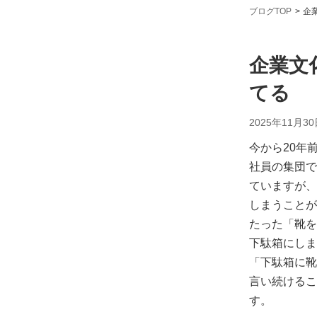
ブログTOP
企
企業文
てる
2025年11月30
今から20年
社員の集団で
ていますが、
しまうことが
たった「靴を
下駄箱にしま
「下駄箱に靴
言い続けるこ
す。