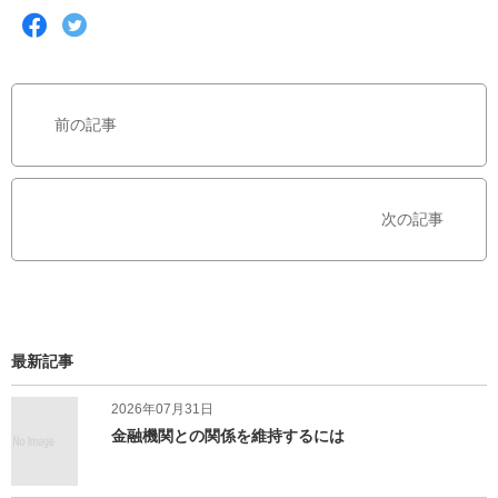
F
T
a
w
c
i
e
t
b
t
前の記事
o
e
o
r
k
で
で
シ
次の記事
シ
ェ
ェ
ア
ア
す
す
る
る
最新記事
2026年07月31日
金融機関との関係を維持するには