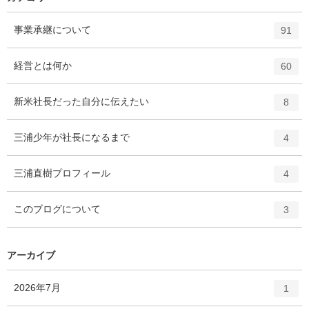
エ
件
事業承継について
91
ン
ト
エ
件
経営とは何か
60
リ
ン
ー
ト
エ
件
新米社長だった自分に伝えたい
数
8
リ
ン
ー
ト
エ
件
三浦少年が社長になるまで
数
4
リ
ン
ー
ト
エ
件
三浦直樹プロフィール
数
4
リ
ン
ー
ト
エ
件
このブログについて
数
3
リ
ン
ー
ト
数
リ
アーカイブ
ー
数
エ
件
2026年7月
1
ン