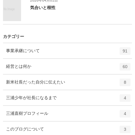
2026年04月01日
気合いと根性
カテゴリー
エ
件
事業承継について
91
ン
ト
エ
件
経営とは何か
60
リ
ン
ー
ト
エ
件
新米社長だった自分に伝えたい
数
8
リ
ン
ー
ト
エ
件
三浦少年が社長になるまで
数
4
リ
ン
ー
ト
エ
件
三浦直樹プロフィール
数
4
リ
ン
ー
ト
エ
件
このブログについて
数
3
リ