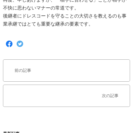
不快に思わないマナーの常道です。
後継者にドレスコードを守ることの大切さを教えるのも事
業承継ではとても重要な継承の要素です。
F
T
a
w
c
i
e
t
b
t
前の記事
o
e
o
r
k
で
で
シ
次の記事
シ
ェ
ェ
ア
ア
す
す
る
る