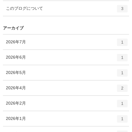
ー
ト
エ
件
このブログについて
数
3
リ
ン
ー
ト
数
リ
アーカイブ
ー
数
エ
件
2026年7月
1
ン
ト
エ
件
2026年6月
1
リ
ン
ー
ト
エ
件
2026年5月
数
1
リ
ン
ー
ト
エ
件
2026年4月
数
2
リ
ン
ー
ト
エ
件
2026年2月
数
1
リ
ン
ー
ト
エ
件
2026年1月
数
1
リ
ン
ー
ト