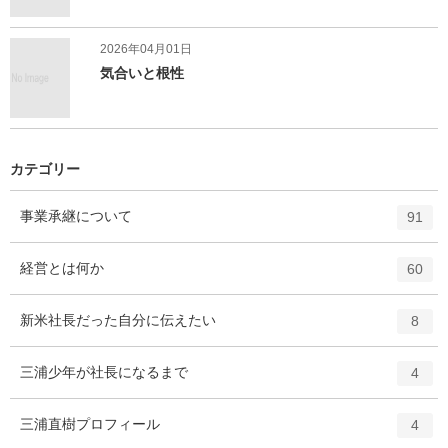
2026年04月01日
気合いと根性
カテゴリー
エ
件
事業承継について
91
ン
ト
エ
件
経営とは何か
60
リ
ン
ー
ト
エ
件
新米社長だった自分に伝えたい
数
8
リ
ン
ー
ト
エ
件
三浦少年が社長になるまで
数
4
リ
ン
ー
ト
エ
件
三浦直樹プロフィール
数
4
リ
ン