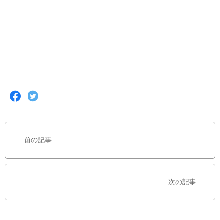
F
T
a
w
c
i
e
t
b
t
前の記事
o
e
o
r
k
で
で
シ
次の記事
シ
ェ
ェ
ア
ア
す
す
る