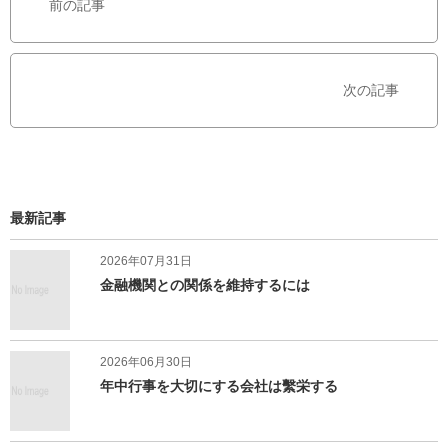
前の記事
o
e
o
r
k
で
で
シ
次の記事
シ
ェ
ェ
ア
ア
す
す
る
る
最新記事
2026年07月31日
金融機関との関係を維持するには
2026年06月30日
年中行事を大切にする会社は繫栄する