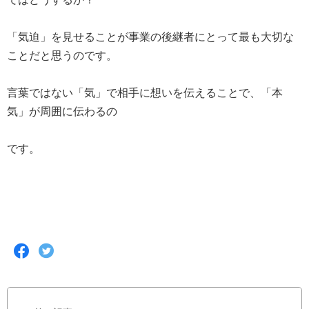
「気迫」を見せることが事業の後継者にとって最も大切な
ことだと思うのです。
言葉ではない「気」で相手に想いを伝えることで、「本
気」が周囲に伝わるの
です。
F
T
a
w
c
i
e
t
b
t