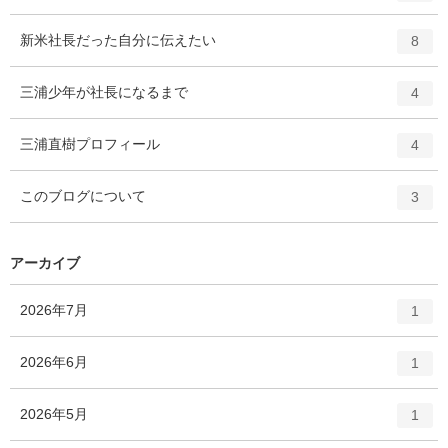
ン
ー
ト
エ
件
新米社長だった自分に伝えたい
数
8
リ
ン
ー
ト
エ
件
三浦少年が社長になるまで
数
4
リ
ン
ー
ト
エ
件
三浦直樹プロフィール
数
4
リ
ン
ー
ト
エ
件
このブログについて
数
3
リ
ン
ー
ト
数
リ
アーカイブ
ー
数
エ
件
2026年7月
1
ン
ト
エ
件
2026年6月
1
リ
ン
ー
ト
エ
件
2026年5月
数
1
リ
ン
ー