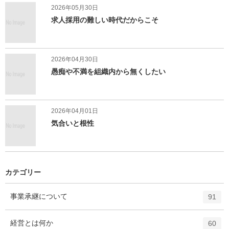
2026年05月30日
求人採用の難しい時代だからこそ
2026年04月30日
愚痴や不満を組織内から無くしたい
2026年04月01日
気合いと根性
カテゴリー
エ
件
事業承継について
91
ン
ト
エ
件
経営とは何か
60
リ