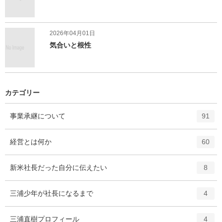
2026年04月01日
気合いと根性
カテゴリー
エ
件
事業承継について
91
ン
ト
エ
件
経営とは何か
60
リ
ン
ー
ト
エ
件
新米社長だった自分に伝えたい
数
8
リ
ン
ー
ト
エ
件
三浦少年が社長になるまで
数
4
リ
ン
ー
ト
エ
件
三浦直樹プロフィール
数
4