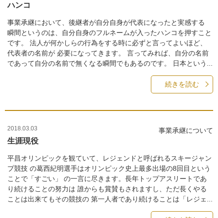
ハンコ
事業承継において、後継者が自分自身が代表になったと実感する
瞬間というのは、自分自身のフルネームが入ったハンコを押すこと
です。 法人が何かしらの行為をする時に必ずと言ってよいほど、
代表者の名前が 必要になってきます。 言ってみれば、自分の名前
であって自分の名前で無くなる瞬間でもあるのです。 日本という...
続きを読む
2018.03.03
事業承継について
生涯現役
平昌オリンピックを観ていて、レジェンドと呼ばれるスキージャン
プ競技 の葛西紀明選手はオリンピック史上最多出場の8回目という
ことで「すごい」 の一言に尽きます。長年トップアスリートであ
り続けることの努力は 誰からも賞賛もされますし、ただ長くやる
ことは出来てもその競技の 第一人者であり続けることは「レジェ...