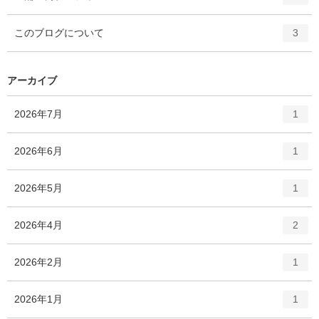
リ
ン
ー
ト
エ
件
このブログについて
数
3
リ
ン
ー
ト
数
リ
アーカイブ
ー
数
エ
件
2026年7月
1
ン
ト
エ
件
2026年6月
1
リ
ン
ー
ト
エ
件
2026年5月
数
1
リ
ン
ー
ト
エ
件
2026年4月
数
2
リ
ン
ー
ト
エ
件
2026年2月
数
1
リ
ン
ー
ト
エ
件
2026年1月
数
1
リ
ン