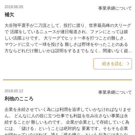
2018.06.05
事業承継について
補欠
大谷翔平選手が二刀流として、投打に渡り、世界最高峰の大リーグ
で 活躍をしているニュースが連日報道され、ファンにとっては嬉
しい活躍ぶりです。 大リーグでヒット一本を打つことの難しさ、
マウンドに立って一球を投げる 難しさは野球をやったことのある
方ならどれだけ難しいかは説明をするまでも なく、間違いなく超...
続きを読む
2018.05.12
事業承継について
利他のこころ
企業を永続させていく為には利潤を追求していかなければなりませ
ん。 どんなに人の役に立つ仕事でも利益を生み出さない事業は永
続することが 難しいものです。 企業が企業として存続していく為
には、「儲ける」ということは絶対的な 要素です。そもそも企業
が儲かっていなければ、誰も「後を継ぐ」という 行為には走らな...