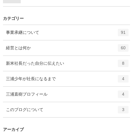
カテゴリー
エ
件
事業承継について
91
ン
ト
エ
件
経営とは何か
60
リ
ン
ー
ト
エ
件
新米社長だった自分に伝えたい
数
8
リ
ン
ー
ト
エ
件
三浦少年が社長になるまで
数
4
リ
ン
ー
ト
エ
件
三浦直樹プロフィール
数
4
リ
ン
ー
ト
エ
件
このブログについて
数
3
リ
ン
ー
ト
数
リ
アーカイブ