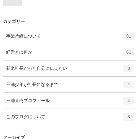
カテゴリー
エ
件
事業承継について
91
ン
ト
エ
件
経営とは何か
60
リ
ン
ー
ト
エ
件
新米社長だった自分に伝えたい
数
8
リ
ン
ー
ト
エ
件
三浦少年が社長になるまで
数
4
リ
ン
ー
ト
エ
件
三浦直樹プロフィール
数
4
リ
ン
ー
ト
エ
件
このブログについて
数
3
リ
ン
ー
ト
数
リ
アーカイブ