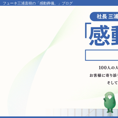
フューネ三浦直樹の「感動葬儀。」ブログ