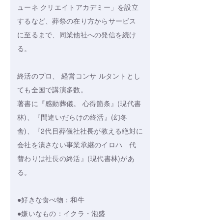
ューネ クリエイトアカデミー」を設立
するなど、葬祭の在り方からサービス
に至るまで、同業他社への発信を続け
る。
終活のプロ、 経営コンサ ルタントとし
ても全国で講演多数。
著書に『感動葬儀。 心得箇条』(現代書
林)、『間違いだらけの終活』(幻冬
舎)、『2代目葬儀社社長が教える絶対に
会社を潰さない事業承継のイロハ 代
替わりは社長の終活』(現代書林)があ
る。
●好きな食べ物：和牛
●嫌いなもの：イクラ・泡盛