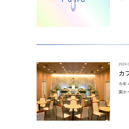
2024.
カ
今年
園ホ