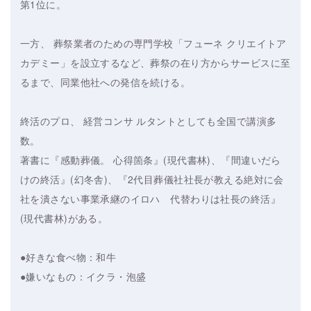
第1位に。
一方、 葬祭業者のための専門学校「フューネ クリエイトア
カデミー」を設立するなど、葬祭の在り方からサービスに至
るまで、同業他社への発信を続ける。
終活のプロ、 経営コンサ ルタントとしても全国で講演多
数。
著書に『感動葬儀。 心得箇条』(現代書林)、『間違いだら
けの終活』(幻冬舎)、『2代目葬儀社社長が教える絶対に会
社を潰さない事業承継のイロハ 代替わりは社長の終活』
(現代書林)がある。
●好きな食べ物：和牛
●嫌いなもの：イクラ・泡盛