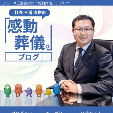
フューネ三浦直樹の「感動葬儀。」ブログ