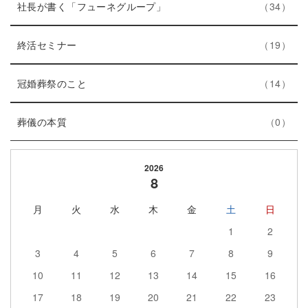
ー
ト
エ
件
社長が書く「フューネグループ」
34
数
リ
ン
ー
エ
件
ト
終活セミナー
19
数
ン
リ
ト
エ
件
ー
冠婚葬祭のこと
14
リ
ン
数
エ
件
ー
ト
葬儀の本質
0
ン
数
リ
ト
ー
2026
リ
数
8
ー
月
火
水
木
金
土
日
数
1
2
3
4
5
6
7
8
9
10
11
12
13
14
15
16
17
18
19
20
21
22
23