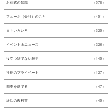
エ
件
お葬式の知識
578
ン
ト
エ
件
フューネ（会社）のこと
451
リ
ン
ー
エ
件
ト
日々いろいろ
325
数
ン
リ
ト
エ
件
ー
イベント＆ニュース
226
リ
ン
数
ー
ト
エ
件
役立つ雑でない雑学
145
数
リ
ン
ー
ト
エ
件
社長のプライベート
127
数
リ
ン
エ
件
ー
ト
四季を愛でる
47
ン
数
リ
ト
エ
件
ー
終活の教科書
45
リ
ン
数