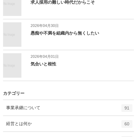
求人採用の難しい時代だからこそ
2026年04月30日
愚痴や不満を組織内から無くしたい
2026年04月01日
気合いと根性
カテゴリー
エ
件
事業承継について
91
ン
ト
エ
件
経営とは何か
60
リ
ン
ー
ト