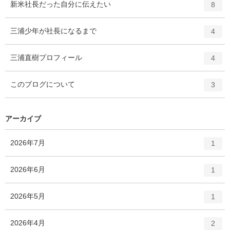
エ
件
新米社長だった自分に伝えたい
数
8
リ
ン
ー
ト
エ
件
三浦少年が社長になるまで
数
4
リ
ン
ー
ト
エ
件
三浦直樹プロフィール
数
4
リ
ン
ー
ト
エ
件
このブログについて
数
3
リ
ン
ー
ト
数
リ
アーカイブ
ー
数
エ
件
2026年7月
1
ン
ト
エ
件
2026年6月
1
リ
ン
ー
ト
エ
件
2026年5月
数
1
リ
ン
ー
ト
エ
件
2026年4月
数
2
リ