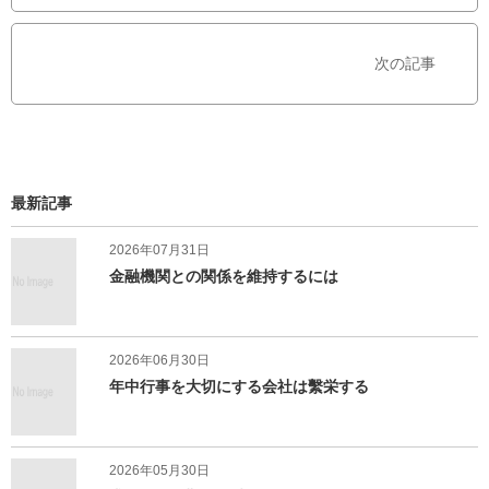
o
r
k
で
で
シ
次の記事
シ
ェ
ェ
ア
ア
す
す
る
る
最新記事
2026年07月31日
金融機関との関係を維持するには
2026年06月30日
年中行事を大切にする会社は繫栄する
2026年05月30日