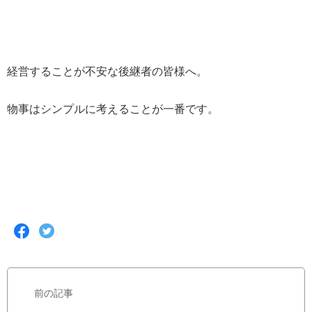
経営することが不安な後継者の皆様へ。
物事はシンプルに考えることが一番です。
F
T
a
w
c
i
e
t
b
t
前の記事
o
e