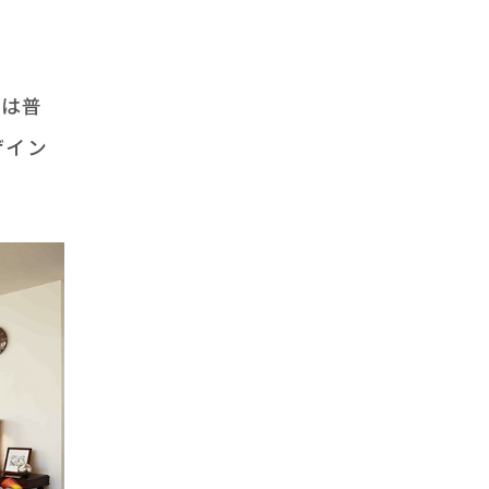
壇は普
ザイン