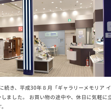
談をする前に
色々比較したい
終活を始める
直接
儀会館を探す
社を支えるスタッフ達
ンに続き、平成30年８月「ギャラリーメモリア 
ンしました。 お買い物の途中や、休日に気軽に
す。