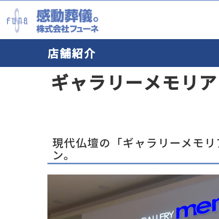
店舗紹介
お葬
お仏
会員
会社
よく
ギャラリーメモリア
お
店
お
会
お
危
オ
デ
経
会
は
会
資
グ
各
現代仏壇の「ギャラリーメモリ
F
ン。
フ
弊
お
採
採
お
フ
お