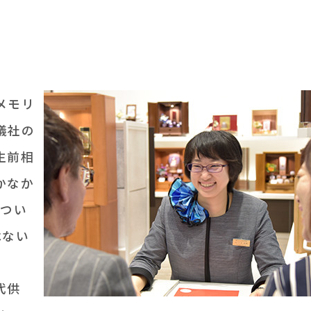
メモリ
儀社の
生前相
かなか
“つい
はない
代供