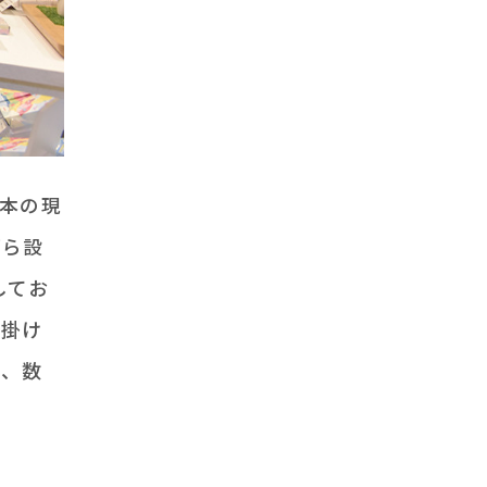
本の現
がら設
してお
壁掛け
く、数