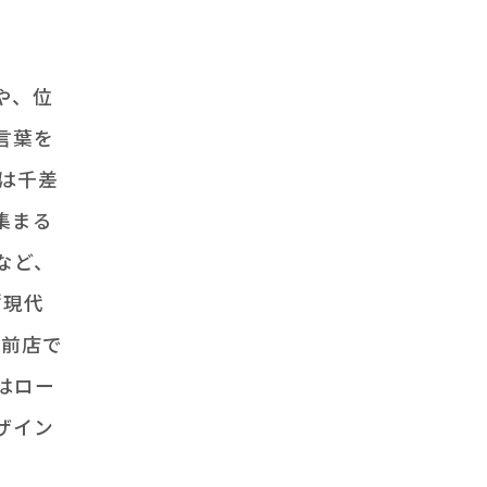
や、位
言葉を
は千差
集まる
など、
“現代
ム前店で
はロー
ザイン