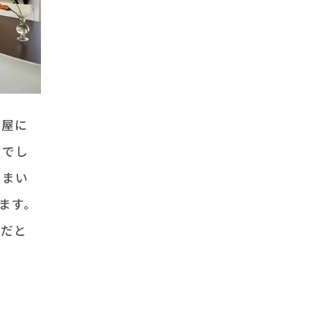
家屋に
のでし
しまい
ます。
きだと