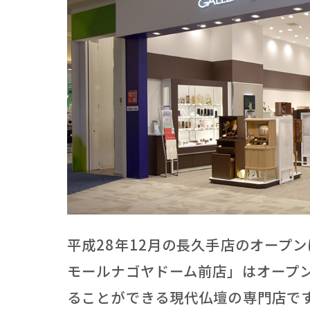
相
葬
会
平成28年12月の長久手店のオープ
モールナゴヤドーム前店」はオープ
ることができる現代仏壇の専門店で