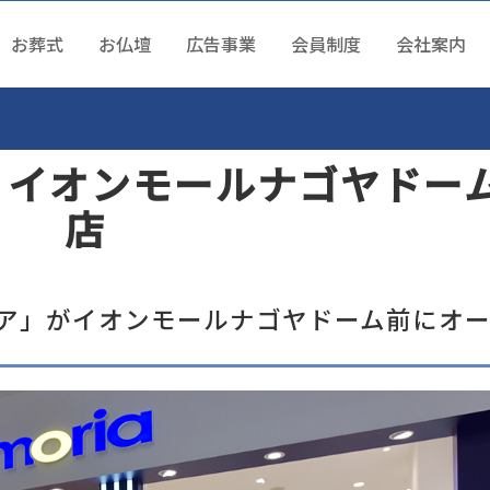
お葬式
お仏壇
広告事業
会員制度
会社案内
式について
壇について
制度
案内
あるご質問
 イオンモールナゴヤドー
急ぎの方へ
舗紹介
トクな会員制度
社概要
葬式について
店
篤の連絡
参列の予定
ンラインショップ
ジタル提携店ガイド
営指針
員制度について
じめての方へ
社を支えるスタッフ達
料請求
ループ会社
種サービスに関して
ア」がイオンモールナゴヤドーム前にオ
UNEとは
正規品とアウトレット
ューネのコンセプト
社に関して
葬式を頼みたい
用情報
用情報に関して
葬式の流れ
葬儀会館を探す
葬儀費用について
各
ランチャイズ事業
葬式の相談をしたい