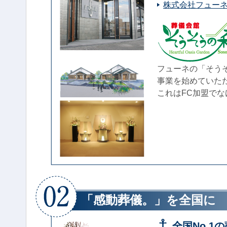
株式会社フューネ Web
フューネの「そう
事業を始めていた
これはFC加盟で
「感動葬儀。」を全国に
全国No.1