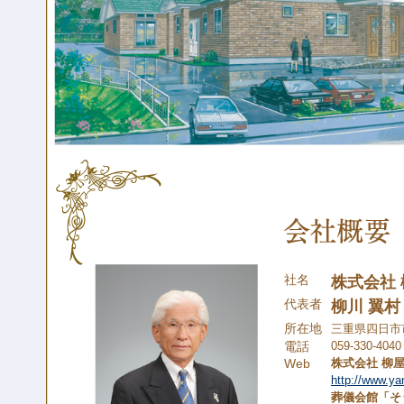
社名
株式会社
代表者
柳川 翼村
所在地
三重県四日市市
電話
059-330-4040
Web
株式会社 柳
http://www.ya
葬儀会館「そ