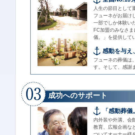
人生の節目として
フューネがお届け
一部でしか体験い
FC加盟のみなさ
儀。」を提供して
感動を与え
フューネの葬儀は
す。そして、感謝
成功へのサポート
「感動葬儀
内外装や外溝、会
教育、広報企画な
ついてオーナー様