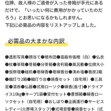
位牌、故人様のご遺骨が入った骨箱が手元にある
だけで、「いったい何に費用がかかっていたのだ
ろう」とお思いになるかもしれません。
下記に必需品の内容をリストアップしました。
必需品の大まかな内訳
●遺影写真●顔当て●棺布団●高級布張棺（白）●仏衣
●杖●草鞋●骨箱●分骨箱●舎利箱●風呂敷●位牌大小
●仮祭壇●経机●巻線香●巻線香台●清め塩●香炭2箱
●織灯り2箱●織灯り台●焼香セット（自宅用）●三具
足●湯呑●仏器●式用ローソク●線香(長寸)●ドライア
イス10㎏●キープ1袋●受付セット●書類箱●線香ロー
ソクセット（自宅用）●おしぼり●企画進行●サービス
レディー(火葬場スタッフ)●式場音響●焼香セット（式