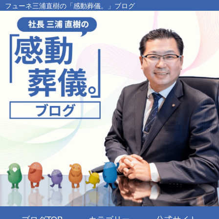
フューネ三浦直樹の「感動葬儀。」ブログ