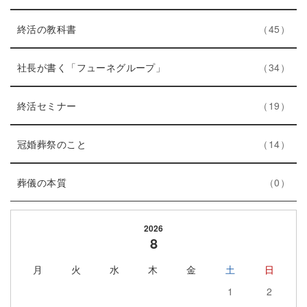
ン
数
リ
ト
エ
件
ー
終活の教科書
45
リ
ン
数
ー
ト
エ
件
社長が書く「フューネグループ」
34
数
リ
ン
ー
エ
件
ト
終活セミナー
19
数
ン
リ
ト
エ
件
ー
冠婚葬祭のこと
14
リ
ン
数
エ
件
ー
ト
葬儀の本質
0
ン
数
リ
ト
ー
2026
リ
数
8
ー
月
火
水
木
金
土
日
数
1
2