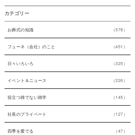
カテゴリー
エ
件
お葬式の知識
578
ン
ト
エ
件
フューネ（会社）のこと
451
リ
ン
ー
エ
件
ト
日々いろいろ
325
数
ン
リ
ト
エ
件
ー
イベント＆ニュース
226
リ
ン
数
ー
ト
エ
件
役立つ雑でない雑学
145
数
リ
ン
ー
ト
エ
件
社長のプライベート
127
数
リ
ン
エ
件
ー
ト
四季を愛でる
47