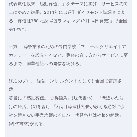
代表就任以来「感動葬儀。」をテーマに掲げ、サービスの向
上に努めた結果、2011年には週刊ダイヤモンド誌調査によ
る「葬儀社350 社納得度ランキング (2月14日発売)」で全国
第1位に。
一方、 葬祭業者のための専門学校「フューネ クリエイトア
カデミー」を設立するなど、葬祭の在り方からサービスに至
るまで、同業他社への発信を続ける。
終活のプロ、 経営コンサ ルタントとしても全国で講演多
数。
著書に『感動葬儀。 心得箇条』(現代書林)、『間違いだら
けの終活』(幻冬舎)、『2代目葬儀社社長が教える絶対に会
社を潰さない事業承継のイロハ 代替わりは社長の終活』
(現代書林)がある。