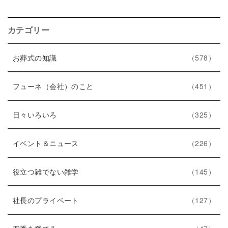
カテゴリー
エ
件
お葬式の知識
578
ン
ト
エ
件
フューネ（会社）のこと
451
リ
ン
ー
エ
件
ト
日々いろいろ
325
数
ン
リ
ト
エ
件
ー
イベント＆ニュース
226
リ
ン
数
ー
ト
エ
件
役立つ雑でない雑学
145
数
リ
ン
ー
ト
エ
件
社長のプライベート
127
数
リ
ン
エ
件
ー
ト