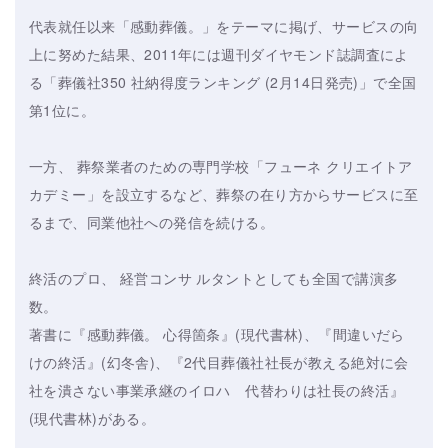
代表就任以来「感動葬儀。」をテーマに掲げ、サービスの向
上に努めた結果、2011年には週刊ダイヤモンド誌調査によ
る「葬儀社350 社納得度ランキング (2月14日発売)」で全国
第1位に。
一方、 葬祭業者のための専門学校「フューネ クリエイトア
カデミー」を設立するなど、葬祭の在り方からサービスに至
るまで、同業他社への発信を続ける。
終活のプロ、 経営コンサ ルタントとしても全国で講演多
数。
著書に『感動葬儀。 心得箇条』(現代書林)、『間違いだら
けの終活』(幻冬舎)、『2代目葬儀社社長が教える絶対に会
社を潰さない事業承継のイロハ 代替わりは社長の終活』
(現代書林)がある。