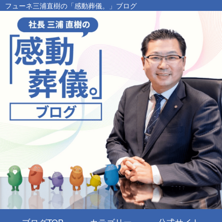
フューネ三浦直樹の「感動葬儀。」ブログ