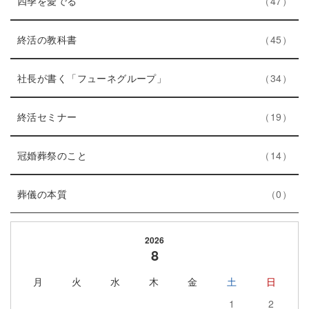
四季を愛でる
47
ン
数
リ
ト
エ
件
ー
終活の教科書
45
リ
ン
数
ー
ト
エ
件
社長が書く「フューネグループ」
34
数
リ
ン
ー
エ
件
ト
終活セミナー
19
数
ン
リ
ト
エ
件
ー
冠婚葬祭のこと
14
リ
ン
数
エ
件
ー
ト
葬儀の本質
0
ン
数
リ
ト
ー
2026
リ
数
8
ー
月
火
水
木
金
土
日
数
1
2