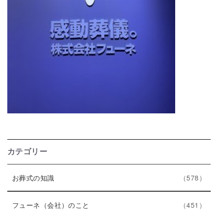
カテゴリー
エ
件
お葬式の知識
578
ン
ト
エ
件
フューネ（会社）のこと
451
リ
ン