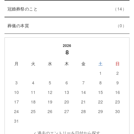
ト
エ
件
ー
冠婚葬祭のこと
14
リ
ン
数
エ
件
ー
ト
葬儀の本質
0
ン
数
リ
ト
ー
2026
リ
数
8
ー
月
火
水
木
金
土
日
数
1
2
3
4
5
6
7
8
9
10
11
12
13
14
15
16
17
18
19
20
21
22
23
24
25
26
27
28
29
30
31
< 過去のエントリーを日付から探す