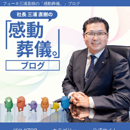
フューネ三浦直樹の「感動葬儀。」ブログ