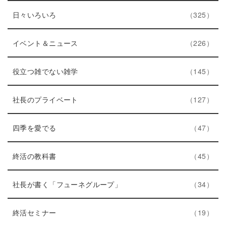
ー
エ
件
ト
日々いろいろ
325
数
ン
リ
ト
エ
件
ー
イベント＆ニュース
226
リ
ン
数
ー
ト
エ
件
役立つ雑でない雑学
145
数
リ
ン
ー
ト
エ
件
社長のプライベート
127
数
リ
ン
エ
件
ー
ト
四季を愛でる
47
ン
数
リ
ト
エ
件
ー
終活の教科書
45
リ
ン
数
ー
ト
エ
件
社長が書く「フューネグループ」
34
数
リ
ン
ー
エ
件
ト
終活セミナー
19
数
ン
リ