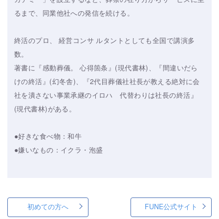
るまで、同業他社への発信を続ける。
終活のプロ、 経営コンサ ルタントとしても全国で講演多
数。
著書に『感動葬儀。 心得箇条』(現代書林)、『間違いだら
けの終活』(幻冬舎)、『2代目葬儀社社長が教える絶対に会
社を潰さない事業承継のイロハ 代替わりは社長の終活』
(現代書林)がある。
●好きな食べ物：和牛
●嫌いなもの：イクラ・泡盛
初めての方へ
FUNE公式サイト