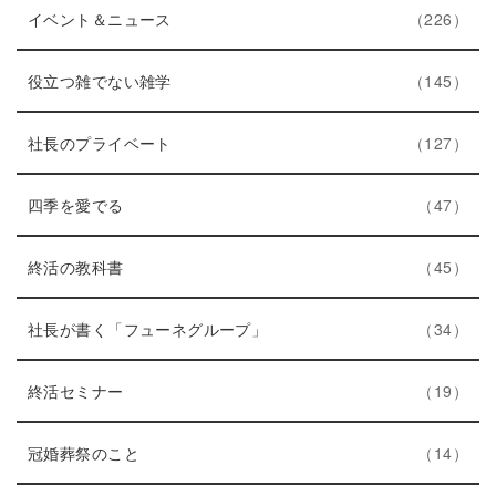
ト
エ
件
ー
イベント＆ニュース
226
リ
ン
数
ー
ト
エ
件
役立つ雑でない雑学
145
数
リ
ン
ー
ト
エ
件
社長のプライベート
127
数
リ
ン
エ
件
ー
ト
四季を愛でる
47
ン
数
リ
ト
エ
件
ー
終活の教科書
45
リ
ン
数
ー
ト
エ
件
社長が書く「フューネグループ」
34
数
リ
ン
ー
エ
件
ト
終活セミナー
19
数
ン
リ
ト
エ
件
ー
冠婚葬祭のこと
14
リ
ン
数