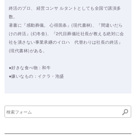
終活のプロ、 経営コンサ ルタントとしても全国で講演多
数。
著書に『感動葬儀。 心得箇条』(現代書林)、『間違いだら
けの終活』(幻冬舎)、『2代目葬儀社社長が教える絶対に会
社を潰さない事業承継のイロハ 代替わりは社長の終活』
(現代書林)がある。
●好きな食べ物：和牛
●嫌いなもの：イクラ・泡盛