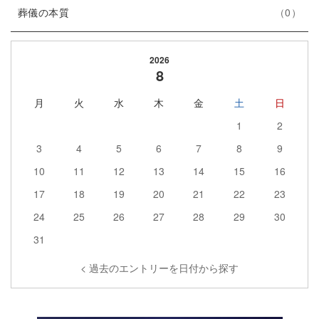
エ
件
ー
ト
葬儀の本質
0
ン
数
リ
ト
ー
2026
リ
数
8
ー
月
火
水
木
金
土
日
数
1
2
3
4
5
6
7
8
9
10
11
12
13
14
15
16
17
18
19
20
21
22
23
24
25
26
27
28
29
30
31
< 過去のエントリーを日付から探す