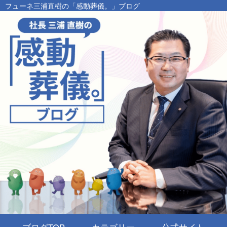
フューネ三浦直樹の「感動葬儀。」ブログ