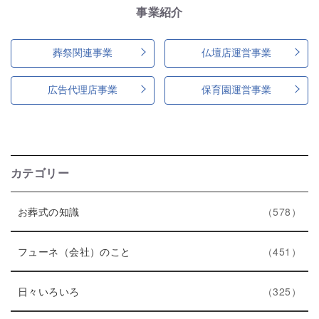
事業紹介
葬祭関連事業
仏壇店運営事業
広告代理店事業
保育園運営事業
カテゴリー
エ
件
お葬式の知識
578
ン
ト
エ
件
フューネ（会社）のこと
451
リ
ン
ー
エ
件
ト
日々いろいろ
325
数
ン
リ