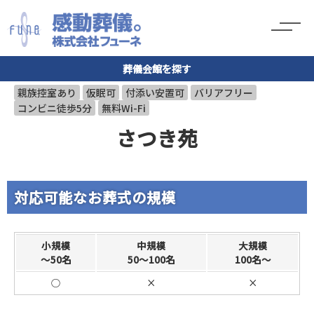
葬儀会館を探す
親族控室あり
仮眠可
付添い安置可
バリアフリー
コンビニ徒歩5分
無料Wi-Fi
さつき苑
対応可能なお葬式の規模
小規模
中規模
大規模
～50名
50～100名
100名～
○
×
×