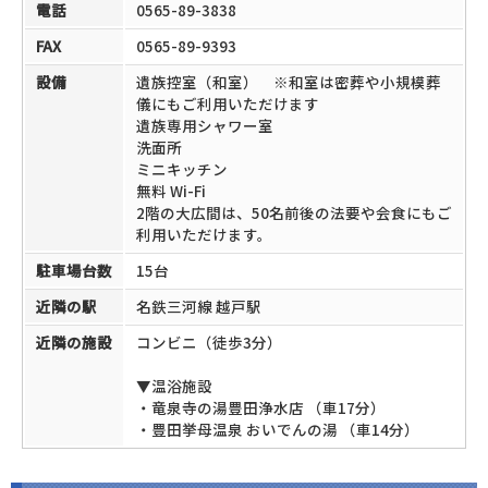
電話
0565-89-3838
FAX
0565-89-9393
設備
遺族控室（和室） ※和室は密葬や小規模葬
儀にもご利用いただけます
遺族専用シャワー室
洗面所
ミニキッチン
無料 Wi-Fi
2階の大広間は、50名前後の法要や会食にもご
利用いただけます。
駐車場台数
15台
近隣の駅
名鉄三河線 越戸駅
近隣の施設
コンビニ（徒歩3分）
▼温浴施設
・竜泉寺の湯豊田浄水店 （車17分）
・豊田挙母温泉 おいでんの湯 （車14分）