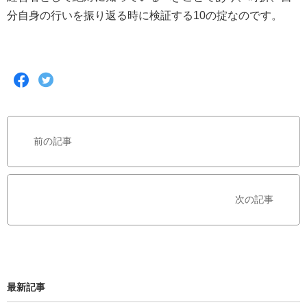
分自身の行いを振り返る時に検証する10の掟なのです。
F
T
a
w
c
i
e
t
b
t
前の記事
o
e
o
r
k
で
で
シ
次の記事
シ
ェ
ェ
ア
ア
す
す
る
る
最新記事