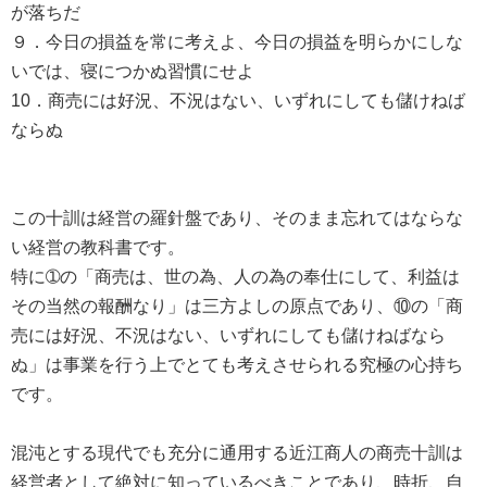
が落ちだ
９．今日の損益を常に考えよ、今日の損益を明らかにしな
いでは、寝につかぬ習慣にせよ
10．商売には好況、不況はない、いずれにしても儲けねば
ならぬ
この十訓は経営の羅針盤であり、そのまま忘れてはならな
い経営の教科書です。
特に➀の「商売は、世の為、人の為の奉仕にして、利益は
その当然の報酬なり」は三方よしの原点であり、⑩の「商
売には好況、不況はない、いずれにしても儲けねばなら
ぬ」は事業を行う上でとても考えさせられる究極の心持ち
です。
混沌とする現代でも充分に通用する近江商人の商売十訓は
経営者として絶対に知っているべきことであり、時折、自