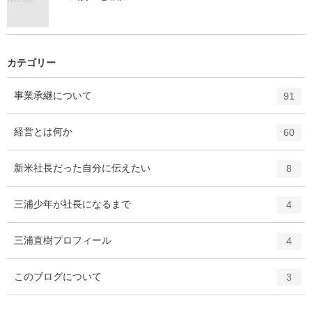
カテゴリー
エ
件
事業承継について
91
ン
ト
エ
件
経営とは何か
60
リ
ン
ー
ト
エ
件
新米社長だった自分に伝えたい
数
8
リ
ン
ー
ト
エ
件
三浦少年が社長になるまで
数
4
リ
ン
ー
ト
エ
件
三浦直樹プロフィール
数
4
リ
ン
ー
ト
エ
件
このブログについて
数
3
リ
ン
ー
ト