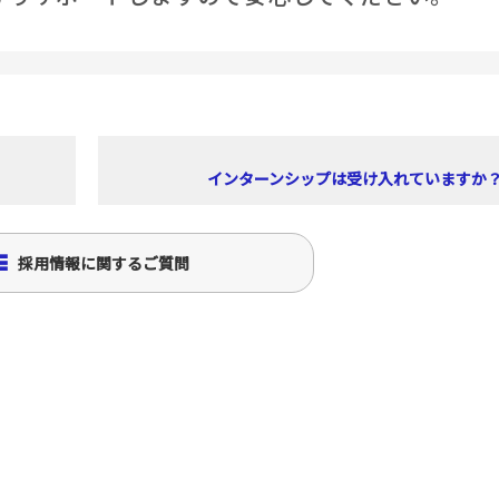
談をする前に
色々比較したい
終活を始める
直接
儀会館を探す
社を支えるスタッフ達
インターンシップは受け入れていますか
採用情報に関するご質問