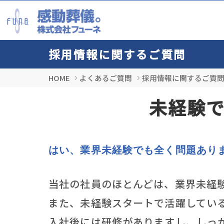
採用情報に関するご質問
お葬
お仏
会員
会社
よく
HOME
よくあるご質問
採用情報に関するご質
お
店
お
会
お
未経験
危
オ
デ
経
会
は
会
資
グ
各
F
はい、業界未経験でも全く問題あり
フ
弊
お
採
採
当社の社員のほとんどは、業界未経
お
また、未経験スタートで活躍してい
フ
お
入社後には研修がありますし、しっ