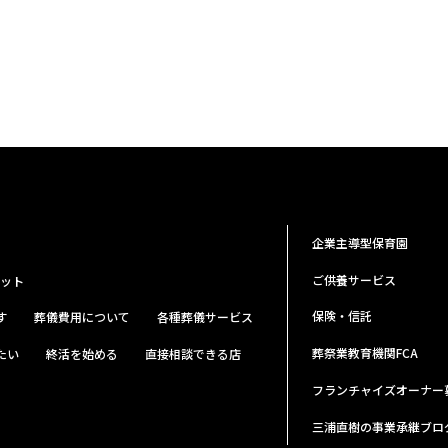
企業主導型保育園
ご供養サービス
ット
保険・信託
す
葬儀費用について
各種葬儀サービス
葬祭業教育機関FCA
たい
終活を始める
直接相談できる店
フランチャイズオーナー
三浦直樹の事業承継ブロ