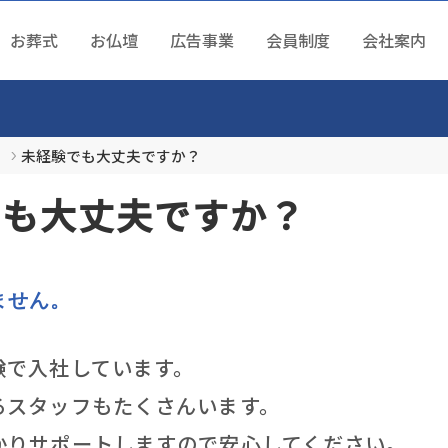
お葬式
お仏壇
広告事業
会員制度
会社案内
式について
壇について
制度
案内
あるご質問
問
未経験でも大丈夫ですか？
急ぎの方へ
舗紹介
トクな会員制度
社概要
葬式について
でも大丈夫ですか？
篤の連絡
参列の予定
ンラインショップ
ジタル提携店ガイド
営指針
員制度について
じめての方へ
社を支えるスタッフ達
料請求
ループ会社
種サービスに関して
UNEとは
正規品とアウトレット
ません。
ューネのコンセプト
社に関して
葬式を頼みたい
用情報
用情報に関して
験で入社しています。
葬式の流れ
葬儀会館を探す
葬儀費用について
各
るスタッフもたくさんいます。
ランチャイズ事業
葬式の相談をしたい
かりサポートしますので安心してください。