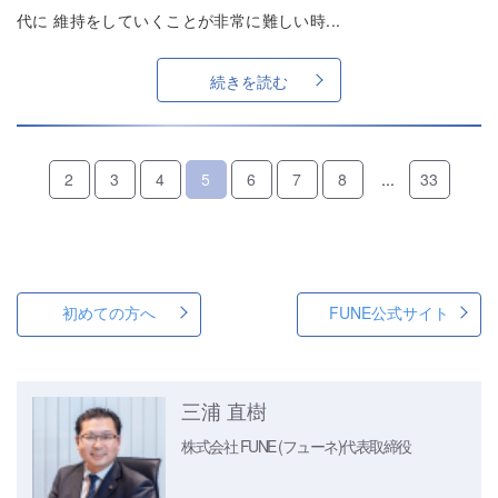
代に 維持をしていくことが非常に難しい時...
続きを読む
2
3
4
5
6
7
8
...
33
初めての方へ
FUNE公式サイト
三浦 直樹
株式会社 FUNE (フューネ)
代表取締役