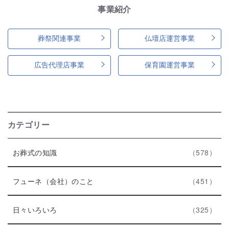
事業紹介
葬祭関連事業
仏壇店運営事業
広告代理店事業
保育園運営事業
カテゴリー
エ
件
お葬式の知識
578
ン
ト
エ
件
フューネ（会社）のこと
451
リ
ン
ー
エ
件
ト
日々いろいろ
325
数
ン
リ