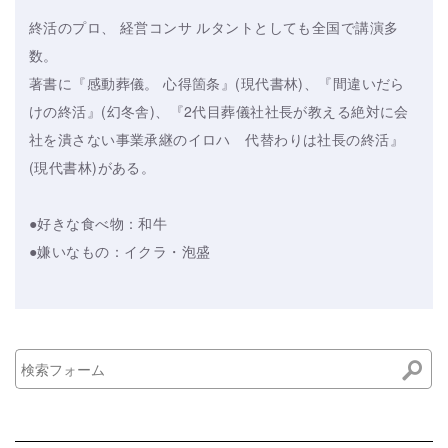
終活のプロ、 経営コンサ ルタントとしても全国で講演多
数。
著書に『感動葬儀。 心得箇条』(現代書林)、『間違いだら
けの終活』(幻冬舎)、『2代目葬儀社社長が教える絶対に会
社を潰さない事業承継のイロハ 代替わりは社長の終活』
(現代書林)がある。
●好きな食べ物：和牛
●嫌いなもの：イクラ・泡盛