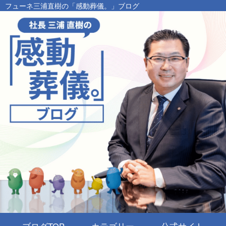
フューネ三浦直樹の「感動葬儀。」ブログ