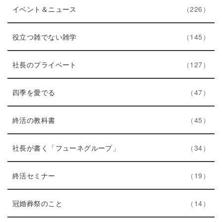
ト
エ
件
ー
イベント＆ニュース
226
リ
ン
数
ー
ト
エ
件
役立つ雑でない雑学
145
数
リ
ン
ー
ト
エ
件
社長のプライベート
127
数
リ
ン
エ
件
ー
ト
四季を愛でる
47
ン
数
リ
ト
エ
件
ー
終活の教科書
45
リ
ン
数
ー
ト
エ
件
社長が書く「フューネグループ」
34
数
リ
ン
ー
エ
件
ト
終活セミナー
19
数
ン
リ
ト
エ
件
ー
冠婚葬祭のこと
14
リ
ン
数