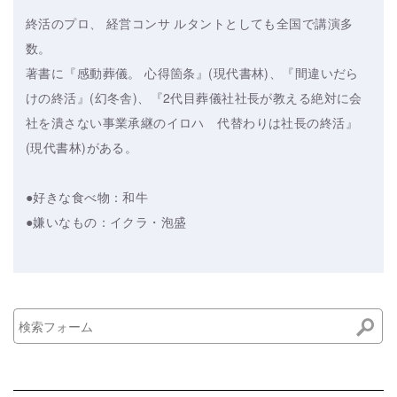
終活のプロ、 経営コンサ ルタントとしても全国で講演多
数。
著書に『感動葬儀。 心得箇条』(現代書林)、『間違いだら
けの終活』(幻冬舎)、『2代目葬儀社社長が教える絶対に会
社を潰さない事業承継のイロハ 代替わりは社長の終活』
(現代書林)がある。
●好きな食べ物：和牛
●嫌いなもの：イクラ・泡盛