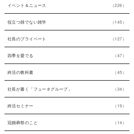
ト
エ
件
ー
イベント＆ニュース
226
リ
ン
数
ー
ト
エ
件
役立つ雑でない雑学
145
数
リ
ン
ー
ト
エ
件
社長のプライベート
127
数
リ
ン
エ
件
ー
ト
四季を愛でる
47
ン
数
リ
ト
エ
件
ー
終活の教科書
45
リ
ン
数
ー
ト
エ
件
社長が書く「フューネグループ」
34
数
リ
ン
ー
エ
件
ト
終活セミナー
19
数
ン
リ
ト
エ
件
ー
冠婚葬祭のこと
14
リ
ン
数