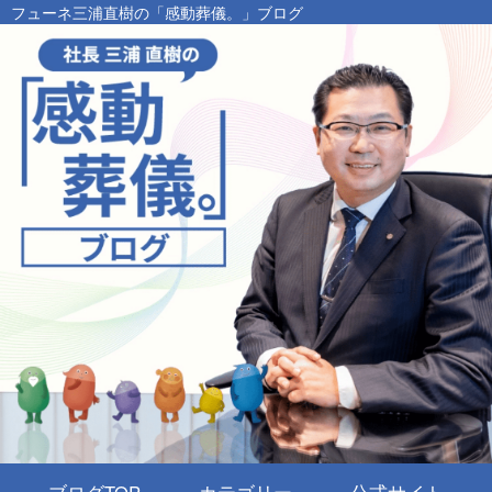
フューネ三浦直樹の「感動葬儀。」ブログ