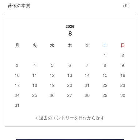
エ
件
ー
ト
葬儀の本質
0
ン
数
リ
ト
ー
2026
リ
数
8
ー
月
火
水
木
金
土
日
数
1
2
3
4
5
6
7
8
9
10
11
12
13
14
15
16
17
18
19
20
21
22
23
24
25
26
27
28
29
30
31
< 過去のエントリーを日付から探す