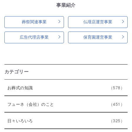
事業紹介
葬祭関連事業
仏壇店運営事業
広告代理店事業
保育園運営事業
カテゴリー
エ
件
お葬式の知識
578
ン
ト
エ
件
フューネ（会社）のこと
451
リ
ン
ー
エ
件
ト
日々いろいろ
325
数
ン
リ