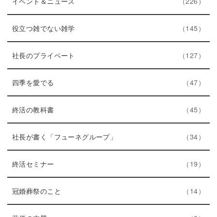
ト
エ
件
ー
イベント＆ニュース
226
リ
ン
数
ー
ト
エ
件
役立つ雑でない雑学
145
数
リ
ン
ー
ト
エ
件
社長のプライベート
127
数
リ
ン
エ
件
ー
ト
四季を愛でる
47
ン
数
リ
ト
エ
件
ー
終活の教科書
45
リ
ン
数
ー
ト
エ
件
社長が書く「フューネグループ」
34
数
リ
ン
ー
エ
件
ト
終活セミナー
19
数
ン
リ
ト
エ
件
ー
冠婚葬祭のこと
14
リ
ン
数