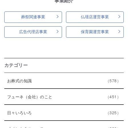
事業紹介
葬祭関連事業
仏壇店運営事業
広告代理店事業
保育園運営事業
カテゴリー
エ
件
お葬式の知識
578
ン
ト
エ
件
フューネ（会社）のこと
451
リ
ン
ー
エ
件
ト
日々いろいろ
325
数
ン
リ