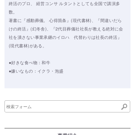
終活のプロ、 経営コンサ ルタントとしても全国で講演多
数。
著書に『感動葬儀。 心得箇条』(現代書林)、『間違いだら
けの終活』(幻冬舎)、『2代目葬儀社社長が教える絶対に会
社を潰さない事業承継のイロハ 代替わりは社長の終活』
(現代書林)がある。
●好きな食べ物：和牛
●嫌いなもの：イクラ・泡盛