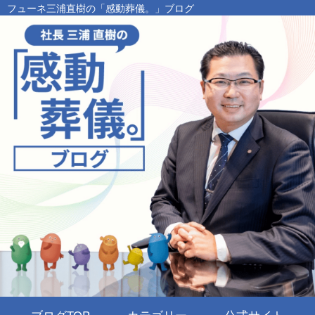
フューネ三浦直樹の「感動葬儀。」ブログ