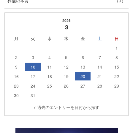
エ
件
ー
ト
葬儀の本質
0
ン
数
リ
ト
ー
2026
リ
数
3
ー
月
火
水
木
金
土
日
数
1
2
3
4
5
6
7
8
9
10
11
12
13
14
15
16
17
18
19
20
21
22
23
24
25
26
27
28
29
30
31
< 過去のエントリーを日付から探す