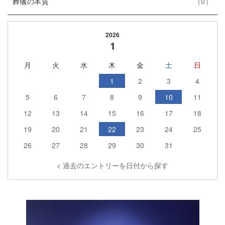
エ
件
ー
ト
葬儀の本質
0
ン
数
リ
ト
ー
2026
リ
数
1
ー
月
火
水
木
金
土
日
数
1
2
3
4
5
6
7
8
9
10
11
12
13
14
15
16
17
18
19
20
21
22
23
24
25
26
27
28
29
30
31
< 過去のエントリーを日付から探す