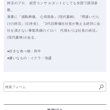
終活のプロ、 経営コンサ ルタントとしても全国で講演多
数。
著書に『感動葬儀。 心得箇条』(現代書林)、『間違いだら
けの終活』(幻冬舎)、『2代目葬儀社社長が教える絶対に会
社を潰さない事業承継のイロハ 代替わりは社長の終活』
(現代書林)がある。
●好きな食べ物：和牛
●嫌いなもの：イクラ・泡盛