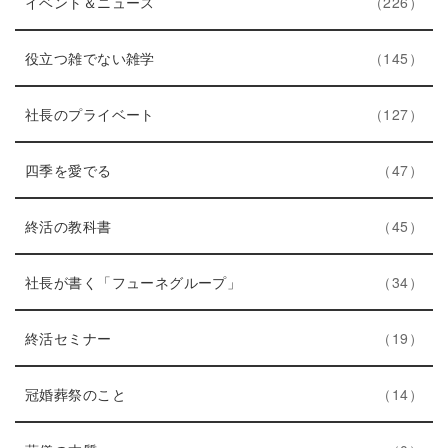
ト
エ
件
ー
イベント＆ニュース
226
リ
ン
数
ー
ト
エ
件
役立つ雑でない雑学
145
数
リ
ン
ー
ト
エ
件
社長のプライベート
127
数
リ
ン
エ
件
ー
ト
四季を愛でる
47
ン
数
リ
ト
エ
件
ー
終活の教科書
45
リ
ン
数
ー
ト
エ
件
社長が書く「フューネグループ」
34
数
リ
ン
ー
エ
件
ト
終活セミナー
19
数
ン
リ
ト
エ
件
ー
冠婚葬祭のこと
14
リ
ン
数