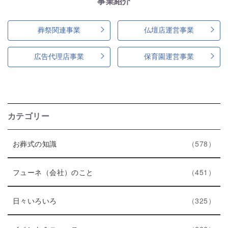
事業紹介
葬祭関連事業
仏壇店運営事業
広告代理店事業
保育園運営事業
カテゴリー
エ
件
お葬式の知識
578
ン
ト
エ
件
フューネ（会社）のこと
451
リ
ン
ー
エ
件
ト
日々いろいろ
325
数
ン
リ