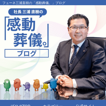
フューネ三浦直樹の「感動葬儀。」ブログ