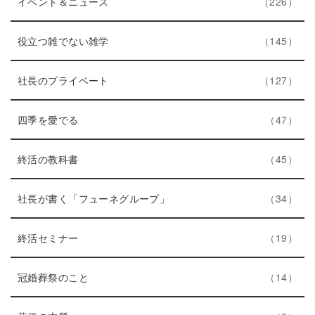
ト
エ
件
ー
イベント＆ニュース
226
リ
ン
数
ー
ト
エ
件
役立つ雑でない雑学
145
数
リ
ン
ー
ト
エ
件
社長のプライベート
127
数
リ
ン
エ
件
ー
ト
四季を愛でる
47
ン
数
リ
ト
エ
件
ー
終活の教科書
45
リ
ン
数
ー
ト
エ
件
社長が書く「フューネグループ」
34
数
リ
ン
ー
エ
件
ト
終活セミナー
19
数
ン
リ
ト
エ
件
ー
冠婚葬祭のこと
14
リ
ン
数