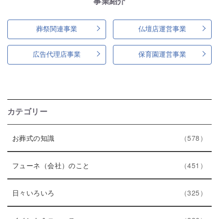
事業紹介
葬祭関連事業
仏壇店運営事業
広告代理店事業
保育園運営事業
カテゴリー
エ
件
お葬式の知識
578
ン
ト
エ
件
フューネ（会社）のこと
451
リ
ン
ー
エ
件
ト
日々いろいろ
325
数
ン
リ