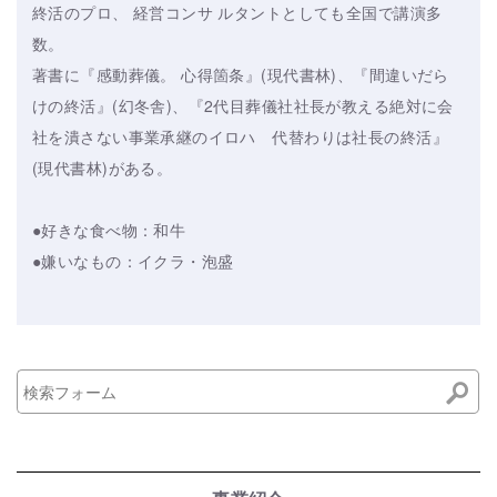
終活のプロ、 経営コンサ ルタントとしても全国で講演多
数。
著書に『感動葬儀。 心得箇条』(現代書林)、『間違いだら
けの終活』(幻冬舎)、『2代目葬儀社社長が教える絶対に会
社を潰さない事業承継のイロハ 代替わりは社長の終活』
(現代書林)がある。
●好きな食べ物：和牛
●嫌いなもの：イクラ・泡盛