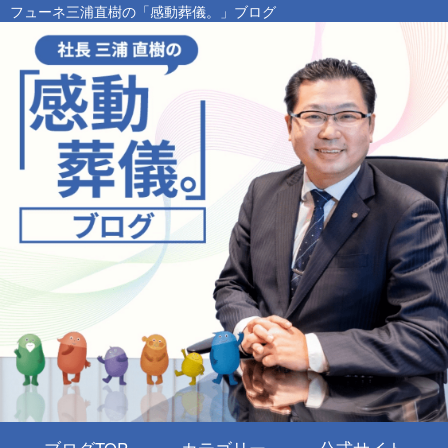
フューネ三浦直樹の「感動葬儀。」ブログ