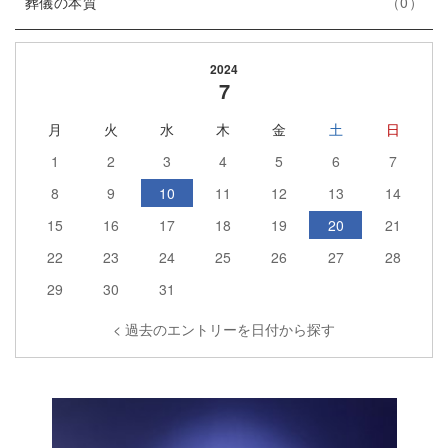
エ
件
ー
ト
葬儀の本質
0
ン
数
リ
ト
ー
2024
リ
数
7
ー
月
火
水
木
金
土
日
数
1
2
3
4
5
6
7
8
9
10
11
12
13
14
15
16
17
18
19
20
21
22
23
24
25
26
27
28
29
30
31
< 過去のエントリーを日付から探す